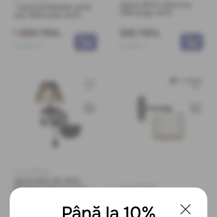
Aplică IRMA 1xE14 max
* Aplică ROKSANA 1xE14
40W beige ALFA
max 40W white ALFA
1 690 MDL
920 MDL
În stoc:
3
În stoc:
7
Cod: 0079645
Aplică 8124-1B, 1xE14,
Cod: 00714301
15x30x30, Black Cryst+
Black Glass+Chrome
Aplică HILDE 1XE27
LuminaLED
alb+aur Luminaled
Până la 10%