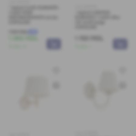
Cod: 0074417
Cod: 0074415
* Aplică CLOE RLB94875-
1 1xE27 60W
* Aplică CARMEN
D160XW210XH470 chr.bk.
RLB94103-1 1xE14 40w
ZUMALINE
Chr textil beige
ZUMALINE
1 915 MDL
-28%
1 385 MDL
1 150 MDL
În stoc:
4
În stoc:
1
Cod: 0078904
Cod: 0078121