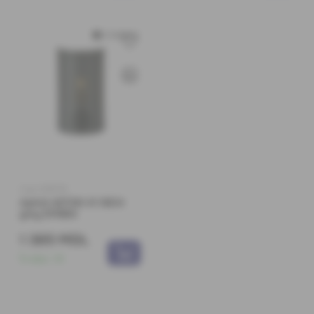
Cod: 0191705
Aplică ASTON K1 1XE14
grey EMIBIG
1 385 MDL
În stoc:
10