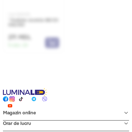
Cod: 0620019
* Radiator aluminiu BIG D3
500/100
271 MDL
În stoc:
20
Magazin online
Orar de lucru