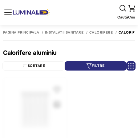
Caută
Coș
PAGINA PRINCIPALĂ
INSTALAȚII SANITARE
CALORIFERE
CALORIFE
Calorifere aluminiu
SORTARE
FILTRE