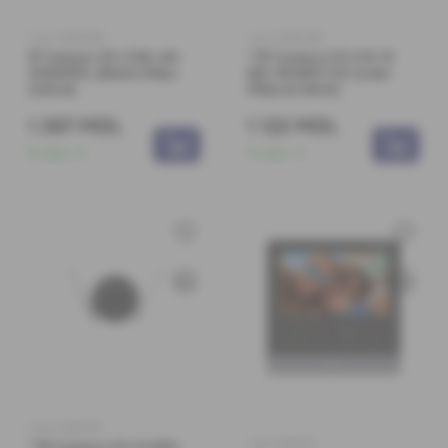
Cod: 0360069
Cod: 0360092
IP Camera CS-C3N-A0-
**IP Camera CS-C1C-B
3H2WFRL (Bullet 2Mpx
(E0-1E2WF) C1C (cube
2,8mm)
2Mpxx2.8mm)
1 267 MDL
1 122 MDL
În stoc:
3
În stoc:
3
Cod: 0360109
Cod: 0360171
**IP Camera CS-CV310-