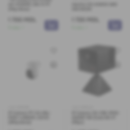
A0-1C2WFR ( Wi-Fi PT
Interfon DS-KH6110-WE1
2Mpx4mm)
HIKVISION
1 700 MDL
1 720 MDL
În stoc:
1
În stoc:
1
Cod: 0360168
Cod: 0360223
IP Camera PT CS-H8c-
IP Camera CS-CB2-R100-
R100-1J4WKFL EZVIZ
2D2WF-BK (Cube Wi-Fi
(4Mpx4mm)
2Mpx)