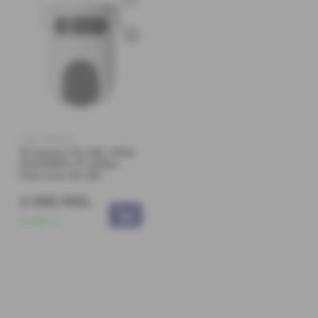
Cod: 0360230
IP Camera CS-H9c-R100-
8H33WKFL PT (3Mpx
Dual-Lens 2K+2K)
2 065 MDL
În stoc:
2