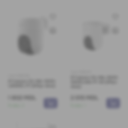
Cod: 0360231
Cod: 0360228
IP Camera CS-H8c-R200-
IP Camera CS-H8c-R200-
1K3KFL4GA PT 4G (3Mpx
1J5WKFL PT (5Mpx 4mm)
4mm)
1 802 MDL
2 015 MDL
În stoc:
2
În stoc:
1