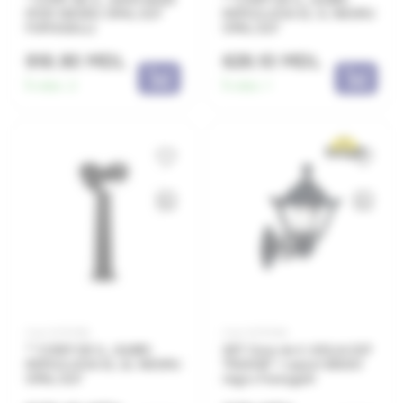
MOD NEGRU OPAL E27
REMI/LUCIA EL 1L NEGRU
FUMAGALLI
OPAL E27
918.90 MDL
629.10 MDL
În stoc:
2
În stoc:
1
Cod: 0070182
Cod: 0070164
** CORP DE IL. GABRI
SET Corp de il. GOLIA E27
REMI/LUCIA EL 2L NEGRU
TRANSP + suport BISSO
OPAL E27
negru Fumagalli