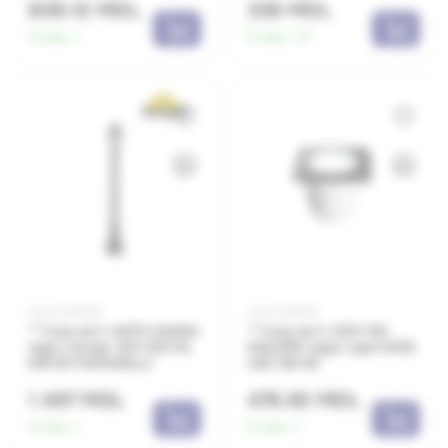
809.10 MDL
339 MDL
În stoc:
1
În stoc:
27
Cod: 0070156
Cod: 0070167
** Corp de il. ARTU'/ANNA
** Corp de il. CECI 120
negru transp. E27 LED FIL
SQUARE negru opal GX53
6W 4K FUMAGALLI
LED 3W 4K
1 497 MDL
476.50 MDL
În stoc:
1
În stoc:
1