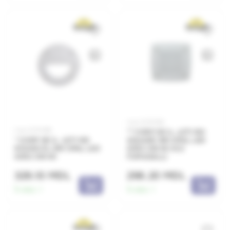
Cod: 0070190
Cod: 0070188
** CORP DE IL. LETI 100
* CORP DE IL. LETI 100
SQUARE GRI OPAL LED
ROUND EL GRI OPAL LED
GX53 3W 4K 3C2
GX53 3W 4K
FUMAGALLI
329.10 MDL
298.20 MDL
În stoc:
1
În stoc:
1