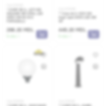
Cod: 0070191
Cod: 0070165
* CORP DE IL. LETI 100
SQUARE GRI OPAL LED
** Corp de il. CECI 120
GX53 3W 4K 3C3
2Lgri opal GX53 LED 3W
FUMAGALLI
4K
298.20 MDL
445.20 MDL
În stoc:
1
În stoc:
1
Cod: 0070179
Cod: 0070181
* CORP DE IL. G400 BASE
** CORP DE IL. GABRI