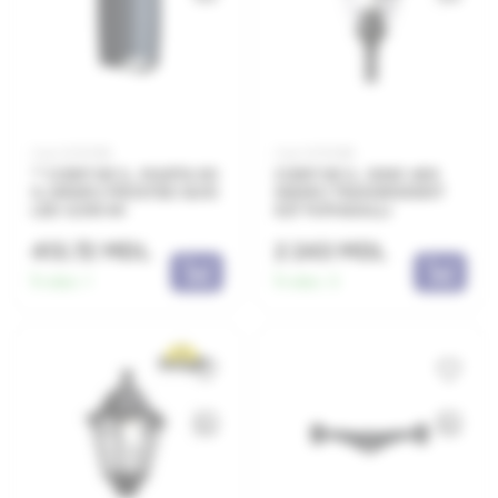
Cod: 0070195
Cod: 0070185
** CORP DE IL. MARTA 90
CORP DE IL. GINO 400
1L NEGRU FROSTED GU10
NEGRU TRANSPARENT
LED 4,5W 4K
E27 FUMAGALLI
413.72 MDL
2 243 MDL
În stoc:
1
În stoc:
3