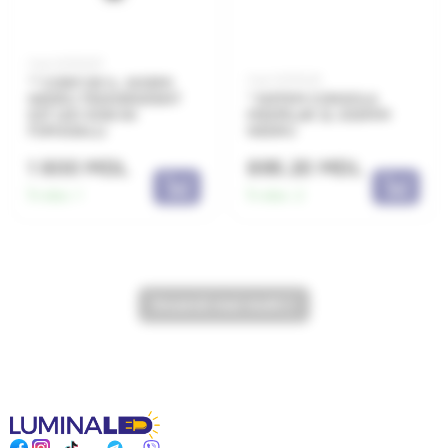
Cod: 0070207
Cod: 0070222
** CORP DE IL. NOEMI
NEGRU TRANSPARENT
* SISTEM CONSOLA
E27 LED 50W 4K
MIDIPILAR 2L 830MM
FUMAGALLI
NEGRU
1 800 MDL
895.20 MDL
În stoc:
1
În stoc:
2
încarcă mai mult