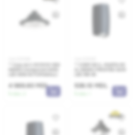
Cod: 0070169
Cod: 0070197
** Corp de il. ECOVIVI 500
** CORP DE IL. MARTA 90
NEGRU transparent GX53
2L NEGRU FROSTED GU10
LED 90W 4K FUMAGALLI
LED 9W 4K
4 989.80 MDL
539.10 MDL
În stoc:
2
În stoc:
1