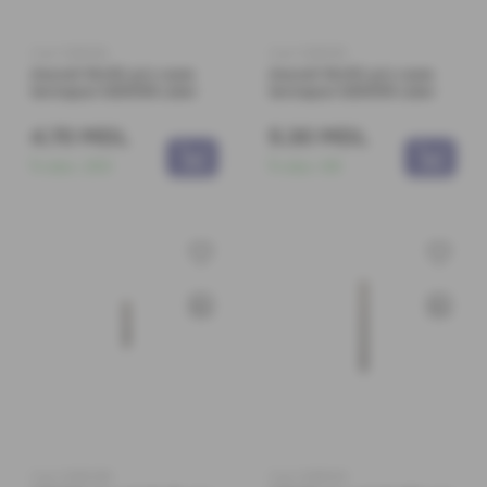
Cod: 0380162
Cod: 0380163
Ancoră 10x112 p/u rame
Ancoră 10x113 p/u rame
termopan 020008 Lider
termopan 020009 Lider
4.70 MDL
5.30 MDL
În stoc:
250
În stoc:
69
Cod: 0380280
Cod: 0380641