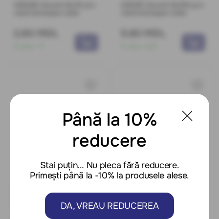
020006 Ancoră 10x72 p/u
020010 Ancoră 10x152 p/u
ramă termopan Lider
ramă termopan Lider
2.80 MDL
5.60 MDL
În stoc:
77
În stoc:
203
Până la 10%
reducere
Stai puțin… Nu pleca fără reducere.
Primești până la -10% la produsele alese.
Cod: 0380642
Cod: 0380645
020011 Ancoră 10x182 p/u
020007 Ancoră 10x92 p/u
rame termopan Lider
ramă termopan Lider
DA, VREAU REDUCEREA