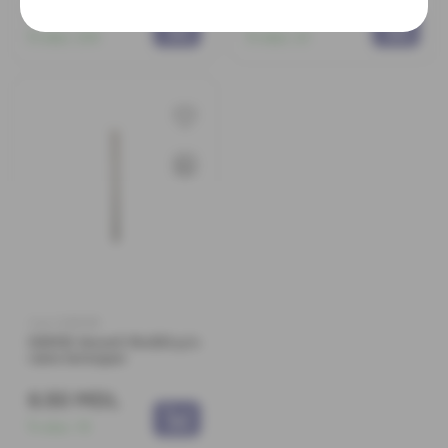
5 MDL
3.80 MDL
În stoc:
214
În stoc:
21
Cod: 0380991
020012 Ancoră 10x202 p/u
rame termopan
6.50 MDL
În stoc:
15