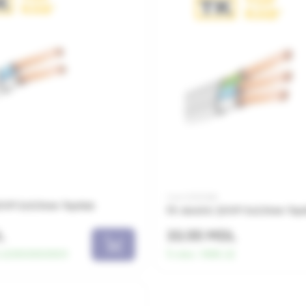
Cod: 0010066
 ȘVVP 2x0.5mm TopKab
Fir electric ȘVVP 3x2.5mm Top
L
33.55 MDL
8.220000000001
În stoc:
1969.22