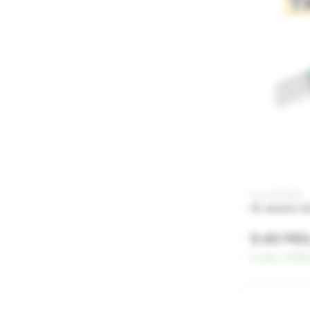
Cod: 0010063
Fir electric
5.40 MD
În stoc:
1017