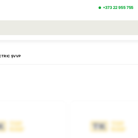
+373 22 955 755
ezultatele căutării [0 de produse]
CTRIC ȘVVP