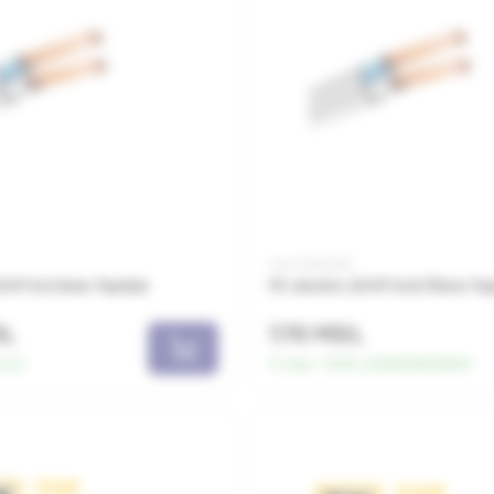
Cod: 0010045
 ȘVVP 2x1.0mm TopKab
Fir electric ȘVVP 2x0.75mm To
DL
7.70 MDL
.22
În stoc:
15141.220000000001