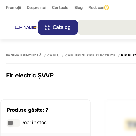
Promoții
Despre noi
Contacte
Blog
Reduceri
Catalog
Toate r
PAGINA PRINCIPALĂ
CABLU
CABLURI ȘI FIRE ELECTRICE
FIR ELE
Fir electric ȘVVP
Produse găsite: 7
Doar în stoc