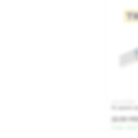
Cod: 0010064
Fir electric
22.50 M
În stoc:
2541.