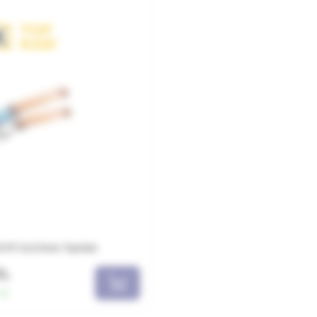
 ȘVVP 2x2.5mm TopKab
DL
22