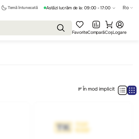
Ro
Temă întunecată
Astăzi lucrăm de la: 09:00 - 17:00
Favorite
Compară
Coș
Logare
În mod implicit