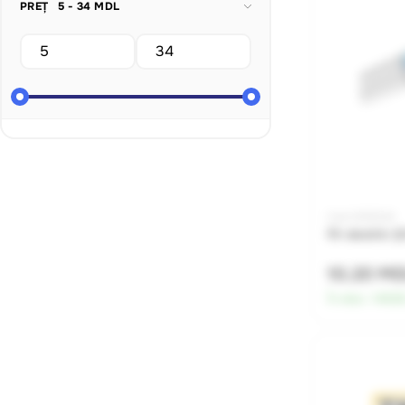
PREȚ
5 - 34 MDL
Cod: 0010024
Fir electric
10.20 M
În stoc:
14636