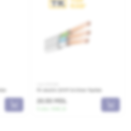
Cod: 0010065
Kab
Fir electric ȘVVP 3x1.5mm TopKab
20.50 MDL
În stoc:
1946.22