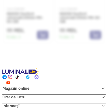
Cod: 0460185
Cod: 0460184
864003 Foarfecă
864002 Foarfecă
universală 240mm MN-
universală 210mm MN-63-
63-329
328
111 MDL
111 MDL
În stoc:
2
În stoc:
5
Magazin online
Orar de lucru
Informații