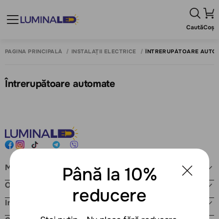
Caută
Coș
PAGINA PRINCIPALĂ
INSTALAȚII ELECTRICE
ÎNTRERUPĂTOARE AUTO
Întrerupătoare automate
Magazin online
Până la 10%
Orar de lucru
reducere
Informații