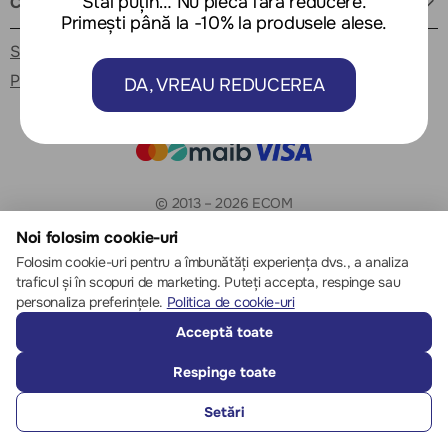
Stai puțin… Nu pleca fără reducere.
Cum ne găsești
Primești până la -10% la produsele alese.
Setări cookie-uri
Politica de cookie-uri
DA, VREAU REDUCEREA
© 2013 – 2026 ECOM
Noi folosim cookie-uri
Folosim cookie-uri pentru a îmbunătăți experiența dvs., a analiza
traficul și în scopuri de marketing. Puteți accepta, respinge sau
personaliza preferințele.
Politica de cookie-uri
Acceptă toate
Respinge toate
Setări
SUNĂ-NE
FAVORITE
CATALOG
COMPARĂ
AUTENTIFICARE