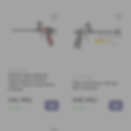
Cod: 0171359
891213 Pistol teflonat
Cod: 0172653
spumă poliuretanică
Pistol spumă p/u db gun
mâner două componente
635 standard
Profmet
342 MDL
408 MDL
În stoc:
2
În stoc:
2