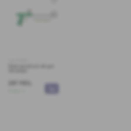
Cod: 0172651
Pistol spumă p/u db gun
135 blister
297 MDL
În stoc:
3