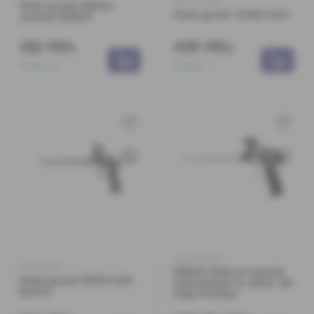
Cod: 0171109
Pistol spumă 200mm
Pistol spumă FOME FLEX
aluminiu 891007
262 MDL
408 MDL
În stoc:
2
În stoc:
1
Cod: 0171360
Cod: 0171110
891223 Pistol p/u spumă
Pistol spumă FOME FLEX
poliuretanică cu mâner din
BLACK
metal Profmet