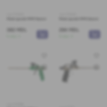
Cod: 0170645
Cod: 0170646
Pistol spumă PPPP Beorol
Pistol spumă PPPS Beorol
382 MDL
294 MDL
În stoc:
3
În stoc:
5
Cod: 0170986