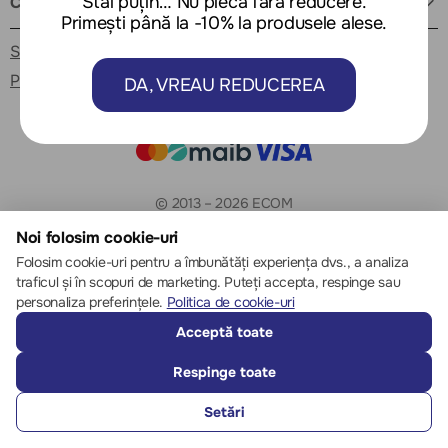
Stai puțin… Nu pleca fără reducere.
Cum ne găsești
Primești până la -10% la produsele alese.
Setări cookie-uri
Politica de cookie-uri
DA, VREAU REDUCEREA
© 2013 – 2026 ECOM
Noi folosim cookie-uri
Folosim cookie-uri pentru a îmbunătăți experiența dvs., a analiza
traficul și în scopuri de marketing. Puteți accepta, respinge sau
personaliza preferințele.
Politica de cookie-uri
Acceptă toate
Respinge toate
Setări
SUNĂ-NE
FAVORITE
CATALOG
COMPARĂ
AUTENTIFICARE