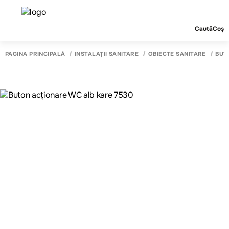
Caută
Coș
PAGINA PRINCIPALĂ
INSTALAȚII SANITARE
OBIECTE SANITARE
BUT