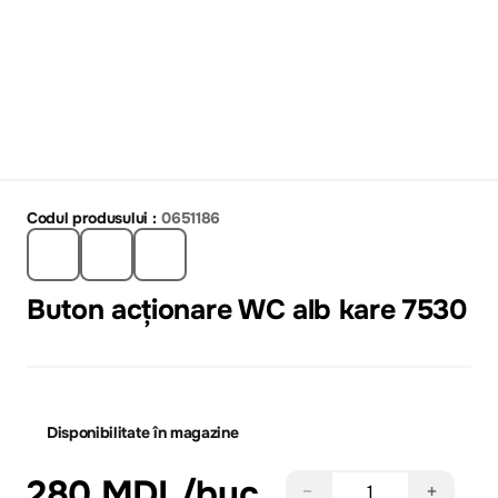
Codul produsului :
0651186
Buton acționare WC alb kare 7530
Disponibilitate în magazine
280 MDL
/buc
−
+