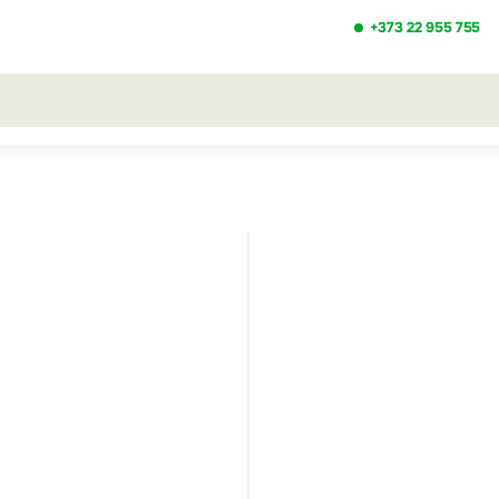
+373 22 955 755
ezultatele căutării [0 de produse]