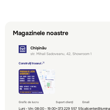
Magazinele noastre
Chișinău
str. Mihail Sadoveanu, 42, Showroom 1
Construiți traseul
Grafic de lucru
Suport clienți
Email
Luni - Vin: 08:00 - 19:00
+373 229 557 55
callcenter@lumin