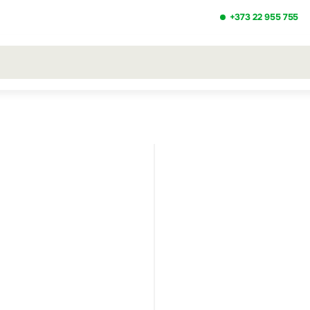
+373 22 955 755
ezultatele căutării [0 de produse]