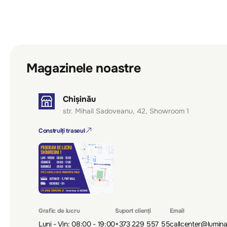
Magazinele noastre
Chișinău
str. Mihail Sadoveanu, 42, Showroom 1
Construiți traseul
Grafic de lucru
Suport clienți
Email
Luni - Vin: 08:00 - 19:00
+373 229 557 55
callcenter@lumin