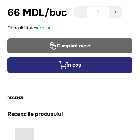
66 MDL
/buc
−
+
Disponibilitate:
În stoc
Cumpără rapid
În coș
RECENZII
Recenziile produsului