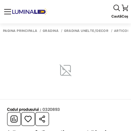
Caută
Coș
PAGINA PRINCIPALĂ
GRĂDINĂ
GRĂDINĂ UNELTE/DECOR
ARTICOL
Codul produsului :
0320893