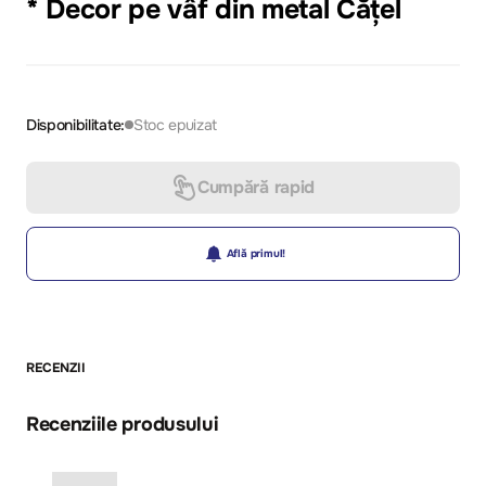
* Decor pe vâf din metal Cățel
Disponibilitate:
Stoc epuizat
Cumpără rapid
Află primul!
RECENZII
Recenziile produsului