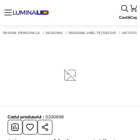
Caută
Coș
PAGINA PRINCIPALĂ
GRĂDINĂ
GRĂDINĂ UNELTE/DECOR
ARTICOL
Codul produsului :
0320896