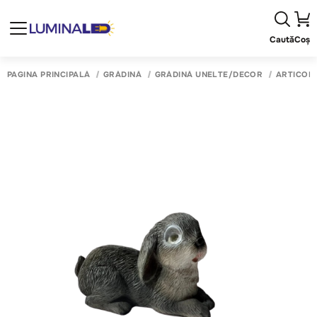
Caută
Coș
PAGINA PRINCIPALĂ
GRĂDINĂ
GRĂDINĂ UNELTE/DECOR
ARTICOL