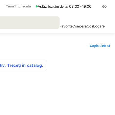
Ro
Temă întunecată
Astăzi lucrăm de la: 08:00 - 19:00
Favorite
Compară
Coș
Logare
Copie Link-ul
iv. Treceți în catalog.