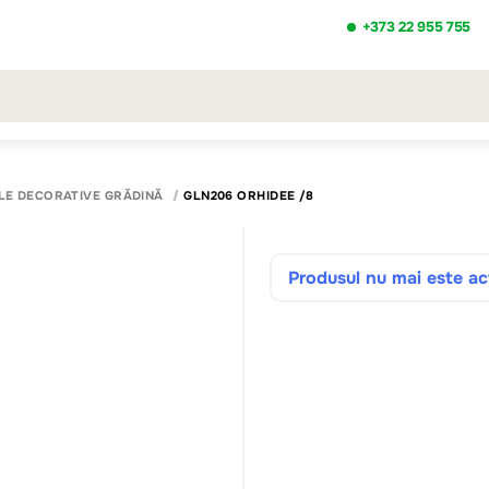
+373 22 955 755
ezultatele căutării [0 de produse]
LE DECORATIVE GRĂDINĂ
GLN206 ORHIDEE /8
Produsul nu mai este act