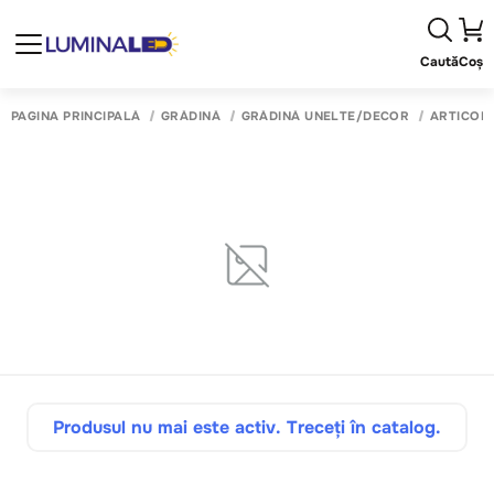
Caută
Coș
PAGINA PRINCIPALĂ
GRĂDINĂ
GRĂDINĂ UNELTE/DECOR
ARTICOL
Produsul nu mai este activ. Treceți în catalog.