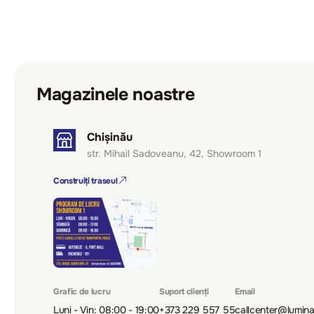
Magazinele noastre
Chișinău
str. Mihail Sadoveanu, 42, Showroom 1
Construiți traseul
Grafic de lucru
Suport clienți
Email
Luni - Vin: 08:00 - 19:00
+373 229 557 55
callcenter@lumin