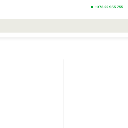
+373 22 955 755
ezultatele căutării [0 de produse]