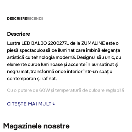
DESCRIERE
RECENZII
Descriere
Lustra LED BALBO 2200277L de la ZUMALINE este o
piesă spectaculoasă de iluminat care îmbină eleganța
artistică cu tehnologia modernă. Designul său unic, cu
elemente curbe luminoase și accente în aur satinat și
negru mat, transformă orice interior într-un spațiu
contemporan și rafinat.
Cu o putere de 60W și temperatură de culoare reglabilă
între 3000K – 6000K, lustra oferă posibilitatea de a
CITEȘTE MAI MULT
ajusta lumina de la caldă și relaxantă la rece și
energizantă, în funcție de momentul zilei sau atmosfera
dorită.
Magazinele noastre
Lustra BALBO este ideală pentru livinguri spațioase,