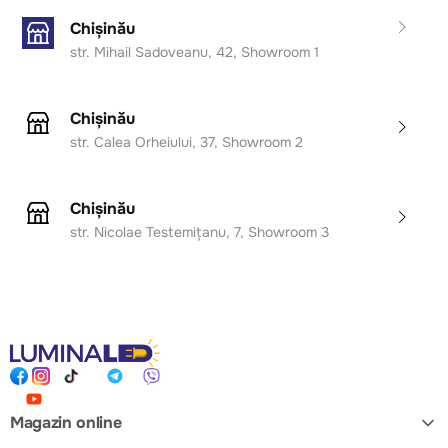
dininguri elegante, birouri moderne sau zone de
Chișinău
recepție, oferind un iluminat decorativ și funcțional
str. Mihail Sadoveanu, 42, Showroom 1
deosebit.
Avantaje principale:
Chișinău
str. Calea Orheiului, 37, Showroom 2
Design artistic cu forme fluide și accente aurii
Reglaj al temperaturii de culoare: 3000–6000K
Putere 60W LED – lumină intensă și uniformă
Chișinău
Finisaj premium: aur satinat + negru mat
str. Nicolae Testemițanu, 7, Showroom 3
Potrivită pentru living, dining, birouri moderne
Eficiență energetică ridicată și durată lungă de viață
Magazin online