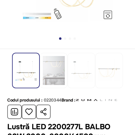
Codul produsului :
0220344
Brand :
Lustră LED 2200277L BALBO