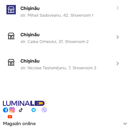
Chișinău
Design contemporan în combinația auriu + negru;
str. Mihail Sadoveanu, 42, Showroom 1
Putere 42W și lumină reglabilă 3000–6000K (alb
cald – neutru – rece);
Permite adaptarea atmosferei în funcție de
Chișinău
preferință sau activitate;
str. Calea Orheiului, 37, Showroom 2
Eficiență energetică ridicată și durată lungă de viață
a LED-urilor;
Ideală pentru livinguri, birouri, restaurante sau spații
Chișinău
comerciale moderne;
str. Nicolae Testemițanu, 7, Showroom 3
Montaj ușor și întreținere minimă.
Magazin online