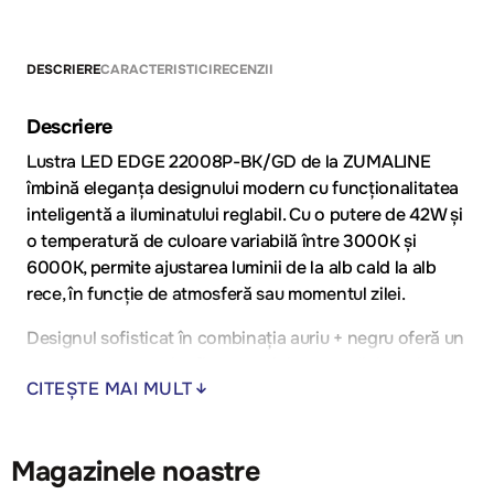
DESCRIERE
CARACTERISTICI
RECENZII
Descriere
Lustra LED EDGE 22008P-BK/GD de la ZUMALINE
îmbină eleganța designului modern cu funcționalitatea
inteligentă a iluminatului reglabil. Cu o putere de 42W și
o temperatură de culoare variabilă între 3000K și
6000K, permite ajustarea luminii de la alb cald la alb
rece, în funcție de atmosferă sau momentul zilei.
Designul sofisticat în combinația auriu + negru oferă un
contrast elegant și rafinat, potrivit pentru livinguri
CITEȘTE MAI MULT
moderne, birouri, dormitoare sau spații comerciale
premium. Corpul metalic durabil și difuzorul acrilic
asigură o iluminare uniformă și plăcută vizual.
Magazinele noastre
Avantaje: