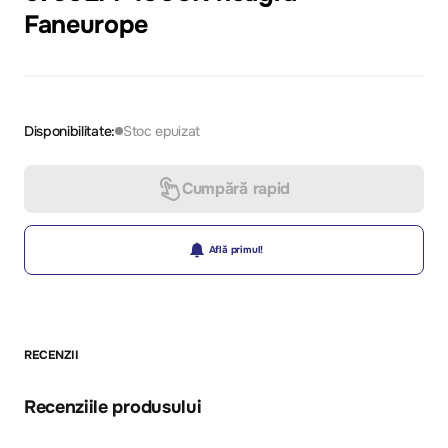
Faneurope
Disponibilitate:
Stoc epuizat
Cumpără rapid
Află primul!
RECENZII
Recenziile produsului