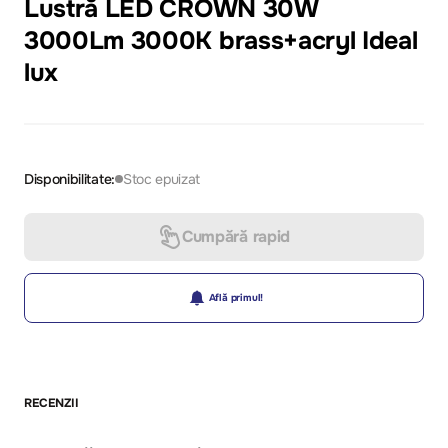
Lustră LED CROWN 30W
3000Lm 3000K brass+acryl Ideal
lux
Disponibilitate:
Stoc epuizat
Cumpără rapid
Află primul!
RECENZII