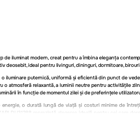
de iluminat modern, creat pentru a îmbina eleganța contempor
v deosebit, ideal pentru livinguri, dininguri, dormitoare, birouri,
o iluminare puternică, uniformă și eficientă din punct de veder
atmosferă relaxantă, a luminii neutre pentru activitățile zilnice
minării în funcție de momentul zilei și de preferințele utilizatoru
gie, o durată lungă de viață și costuri minime de întreținere
KARI DU31288 reprezintă alegerea ideală pentru cei care dore