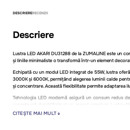
DESCRIERE
RECENZII
Descriere
Lustra LED AKARI DU31288 de la ZUMALINE este un corp 
și liniile minimaliste o transformă într-un element decorati
Echipată cu un modul LED integrat de 55W, lustra oferă 
3000K și 6000K, permițând alegerea luminii calde pentru o 
și concentrare. Această flexibilitate permite adaptarea ilu
Tehnologia LED modernă asigură un consum redus de ener
garantează durabilitate și un aspect premium. Lustra A
diferitelor scenarii de iluminare.
CITEȘTE MAI MULT