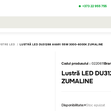
+373 22 955 755
ezultatele căutării [0 de produse]
USTRE LED
LUSTRĂ LED DU31288 AKARI 55W 3000-6000K ZUMALINE
Codul produsului :
0220611
Bran
Lustră LED DU3
ZUMALINE
Disponibilitate:
Stoc epuizat