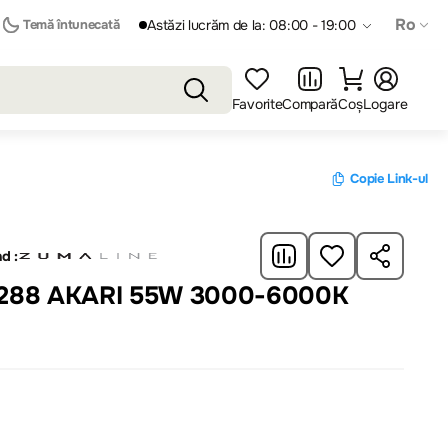
Ro
Temă întunecată
Astăzi lucrăm de la: 08:00 - 19:00
Favorite
Compară
Coș
Logare
Copie Link-ul
d :
1288 AKARI 55W 3000-6000K