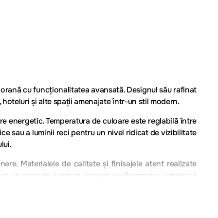
ană cu funcționalitatea avansată. Designul său rafinat
 hoteluri și alte spații amenajate într-un stil modern.
e energetic. Temperatura de culoare este reglabilă între
 sau a luminii reci pentru un nivel ridicat de vizibilitate
lui.
. Materialele de calitate și finisajele atent realizate
sc un corp de iluminat elegant, performant și adaptabil