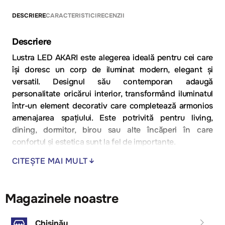
DESCRIERE
CARACTERISTICI
RECENZII
Descriere
Lustra LED AKARI este alegerea ideală pentru cei care
își doresc un corp de iluminat modern, elegant și
versatil. Designul său contemporan adaugă
personalitate oricărui interior, transformând iluminatul
într-un element decorativ care completează armonios
amenajarea spațiului. Este potrivită pentru living,
dining, dormitor, birou sau alte încăperi în care
confortul și estetica sunt la fel de importante.
CITEȘTE MAI MULT
Cu o putere de 50W și tehnologie LED integrată, lustra
oferă o iluminare eficientă și uniformă, asigurând un
consum redus de energie și o durată de viață
Magazinele noastre
îndelungată. Temperatura de culoare reglabilă între
3000K și 6000K permite adaptarea luminii în funcție
de momentul zilei și de atmosfera dorită. Lumina caldă
Chișinău