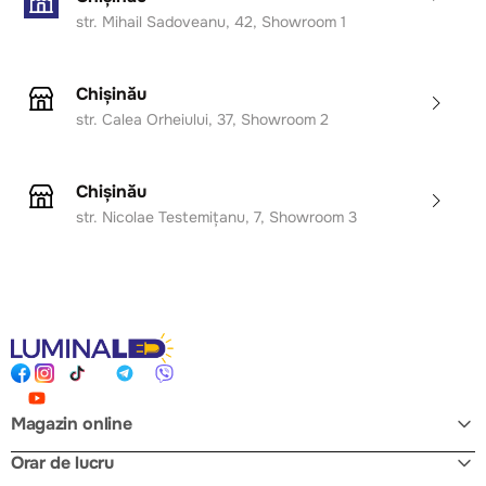
creează un ambient relaxant și primitor, în timp ce
str. Mihail Sadoveanu, 42, Showroom 1
lumina neutră sau rece este ideală pentru activități care
necesită mai multă concentrare și vizibilitate.
Chișinău
Prin combinația dintre funcționalitate, eficiență și
str. Calea Orheiului, 37, Showroom 2
design modern, lustra AKARI devine un punct de
atracție în orice încăpere, oferind confort vizual și un
Chișinău
aspect elegant pe termen lung.
str. Nicolae Testemițanu, 7, Showroom 3
Magazin online
Orar de lucru