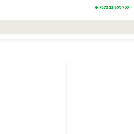
+373 22 955 755
ezultatele căutării [0 de produse]