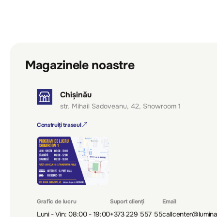
Magazinele noastre
Chișinău
str. Mihail Sadoveanu, 42, Showroom 1
Construiți traseul
Grafic de lucru
Suport clienți
Email
Luni - Vin: 08:00 - 19:00
+373 229 557 55
callcenter@lumin