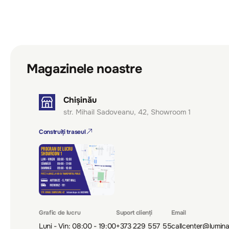
Magazinele noastre
Chișinău
str. Mihail Sadoveanu, 42, Showroom 1
Construiți traseul
Grafic de lucru
Suport clienți
Email
Luni - Vin: 08:00 - 19:00
+373 229 557 55
callcenter@lumin