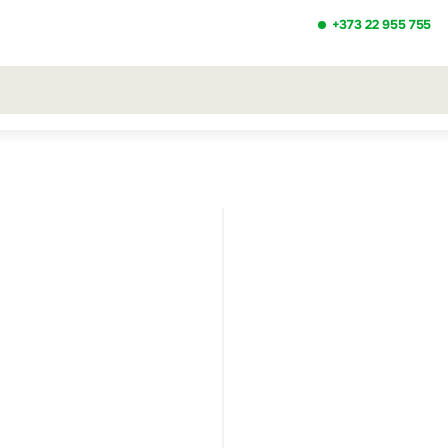
+373 22 955 755
ezultatele căutării [0 de produse]