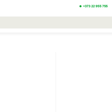
+373 22 955 755
ezultatele căutării [0 de produse]