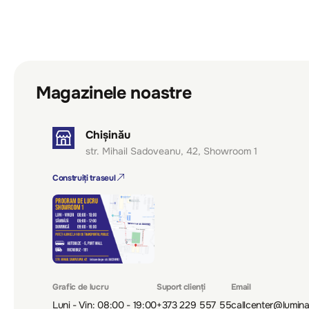
Magazinele noastre
Chișinău
str. Mihail Sadoveanu, 42, Showroom 1
Construiți traseul
Grafic de lucru
Suport clienți
Email
Luni - Vin: 08:00 - 19:00
+373 229 557 55
callcenter@lumin