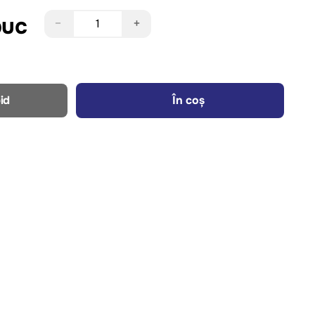
buc
−
+
id
În coș