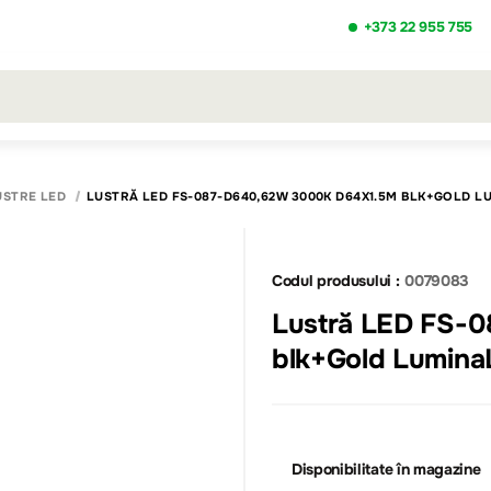
+373 22 955 755
ezultatele căutării [0 de produse]
USTRE LED
LUSTRĂ LED FS-087-D640,62W 3000K D64X1.5M BLK+GOLD L
Codul produsului :
0079083
Lustră LED FS-
blk+Gold Lumin
Disponibilitate în magazine