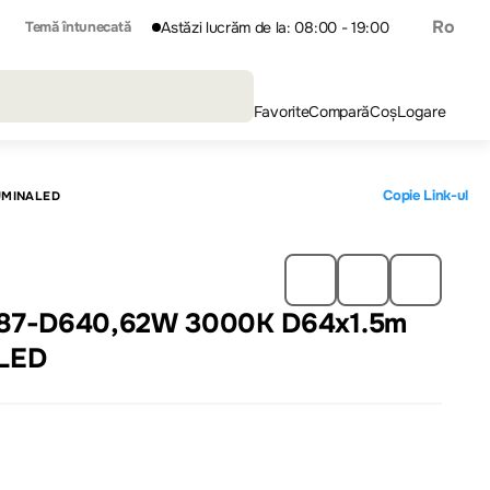
Ro
Temă întunecată
Astăzi lucrăm de la: 08:00 - 19:00
Favorite
Compară
Coș
Logare
Copie Link-ul
UMINALED
087-D640,62W 3000K D64x1.5m
aLED