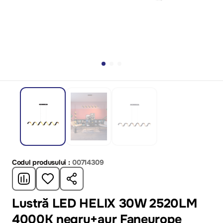
Codul produsului :
00714309
Lustră LED HELIX 30W 2520LM
4000K negru+aur Faneurope