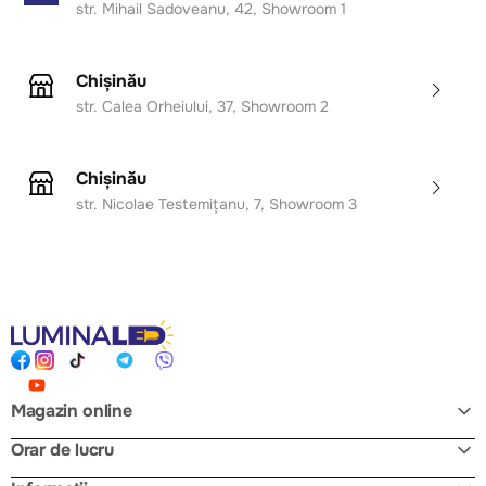
str. Mihail Sadoveanu, 42, Showroom 1
Design modern, artistic, cu linii spiralate elegante;
Putere 30W și flux luminos de 2520 lm – eficiență și
claritate ridicate;
Chișinău
Lumină neutră 4000K – ideală pentru orice moment
str. Calea Orheiului, 37, Showroom 2
al zilei;
Combinație rafinată de culori: negru mat + auriu
satinat;
Chișinău
Construcție durabilă din metal și acril de calitate
str. Nicolae Testemițanu, 7, Showroom 3
superioară;
Perfectă pentru interioare contemporane,
minimaliste sau premium.
Magazin online
Orar de lucru