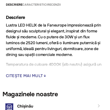
DESCRIERE
CARACTERISTICI
RECENZII
Descriere
Lustra LED HELIX de la Faneurope impresionează prin
designul său sculptural și elegant, inspirat din forme
fluide și moderne. Cu o putere de 30W și un flux
luminos de 2520 lumeni, oferă o iluminare puternică și
uniformă, ideală pentru livinguri, dormitoare, zone de
dining sau spații comerciale moderne.
Temperatura de culoare 4000K (alb neutru) asigură un
echilibru perfect între lumina caldă și cea rece, oferind
CITEȘTE MAI MULT
confort vizual și claritate. Combinația de negru mat și
auriu satinat adaugă rafinament și caracter,
transformând lustra într-un element decorativ central
Magazinele noastre
al oricărui interior.
Avantaje:
Chișinău