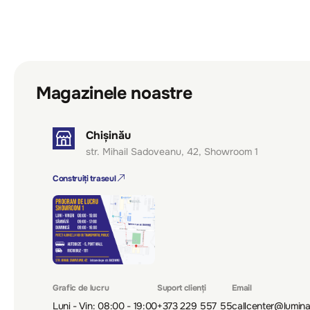
Magazinele noastre
Chișinău
str. Mihail Sadoveanu, 42, Showroom 1
Construiți traseul
Grafic de lucru
Suport clienți
Email
Luni - Vin: 08:00 - 19:00
+373 229 557 55
callcenter@lumin