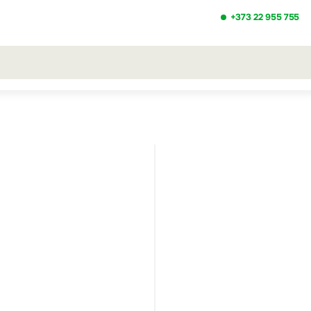
+373 22 955 755
ezultatele căutării [0 de produse]