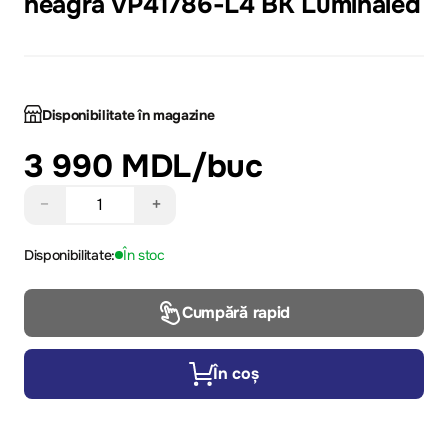
neagră VP41786-L4 BK Luminaled
Disponibilitate în magazine
3 990 MDL
/buc
−
+
Disponibilitate:
În stoc
Cumpără rapid
În coș