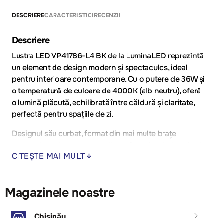
DESCRIERE
CARACTERISTICI
RECENZII
Descriere
Lustra LED VP41786-L4 BK de la LuminaLED reprezintă
un element de design modern și spectaculos, ideal
pentru interioare contemporane. Cu o putere de 36W și
o temperatură de culoare de 4000K (alb neutru), oferă
o lumină plăcută, echilibrată între căldură și claritate,
perfectă pentru spațiile de zi.
Designul său curbat, format din mai multe brațe
suspendate elegant, creează un efect vizual dinamic și
CITEȘTE MAI MULT
sofisticat. Corpul în culoare neagră mată adaugă
rafinament și contrast, potrivit pentru living, dining,
holuri sau spații comerciale moderne.
Magazinele noastre
Avantaje:
Chișinău