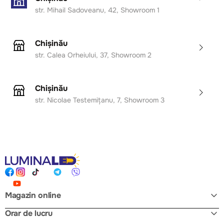
Design modern cu linii arcuite și efect de lumină
str. Mihail Sadoveanu, 42, Showroom 1
ambientală;
Putere eficientă de 36W cu lumină uniformă 4000K;
Ideală pentru încăperi de dimensiuni medii sau mari;
Chișinău
Montaj simplu și aspect decorativ elegant;
str. Calea Orheiului, 37, Showroom 2
Durată lungă de viață a sursei LED și consum redus
de energie.
Chișinău
str. Nicolae Testemițanu, 7, Showroom 3
Magazin online
Orar de lucru