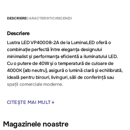
DESCRIERE
CARACTERISTICI
RECENZII
Descriere
Lustra LED VP40008-2A de la LuminaLED oferă o
combinație perfectă între eleganța designului
minimalist și performanța eficientă a iluminatului LED.
Cu o putere de 40W și o temperatură de culoare de
4000K (alb neutru), asigură o lumină clară și echilibrată,
ideală pentru birouri, livinguri, săli de conferință sau
spații comerciale moderne.
Realizată din metal negru mat și acril de calitate, lustra
CITEȘTE MAI MULT
are o lungime de 1200 mm, oferind o distribuție
uniformă a luminii pe întreaga suprafață. Designul său
elegant și rafinat o transformă într-un element
Magazinele noastre
decorativ distinct, potrivit pentru interioare