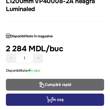
L1200mm VP40008-2A neagră
Luminaled
Disponibilitate în magazine
2 284 MDL
/buc
−
+
Disponibilitate:
În stoc
Cumpără rapid
În coș