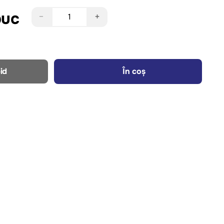
buc
−
+
id
În coș