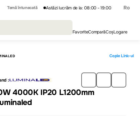
Ro
Temă întunecată
Astăzi lucrăm de la: 08:00 - 19:00
Favorite
Compară
Coș
Logare
Copie Link-ul
MINALED
and :
60W 4000K IP20 L1200mm
uminaled