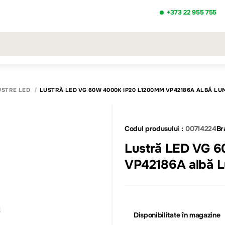
+373 22 955 755
ezultatele căutării [0 de produse]
USTRE LED
LUSTRĂ LED VG 60W 4000K IP20 L1200MM VP42186A ALBĂ LU
Codul produsului :
00714224
Br
Lustră LED VG 
VP42186A albă L
Disponibilitate în magazine