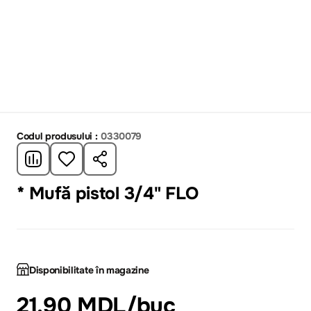
Codul produsului :
0330079
* Mufă pistol 3/4" FLO
Disponibilitate în magazine
21.90 MDL
/buc