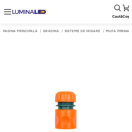
Caută
Coș
PAGINA PRINCIPALĂ
GRĂDINĂ
SISTEME DE IRIGARE
MUFĂ ÎMBINAR