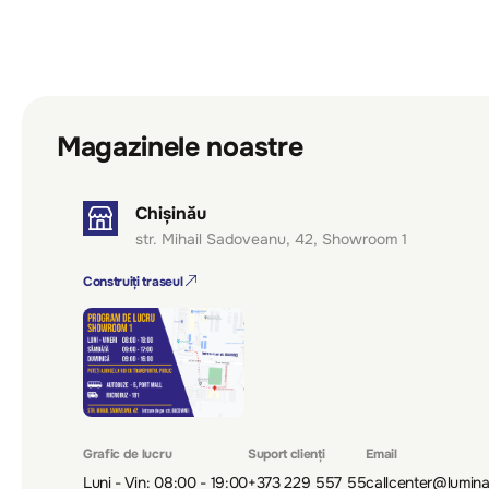
Magazinele noastre
Chișinău
str. Mihail Sadoveanu, 42, Showroom 1
Construiți traseul
Grafic de lucru
Suport clienți
Email
Luni - Vin: 08:00 - 19:00
+373 229 557 55
callcenter@lumin