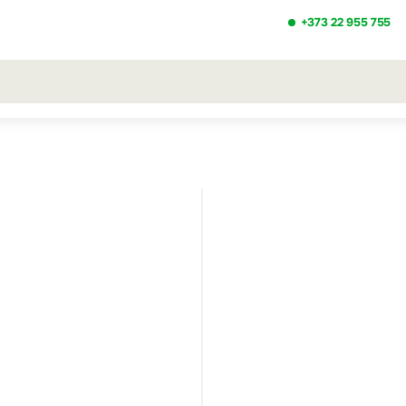
+373 22 955 755
ezultatele căutării [0 de produse]