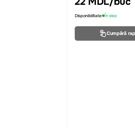
22 MDL
/buc
Disponibilitate:
În stoc
Cumpără rap