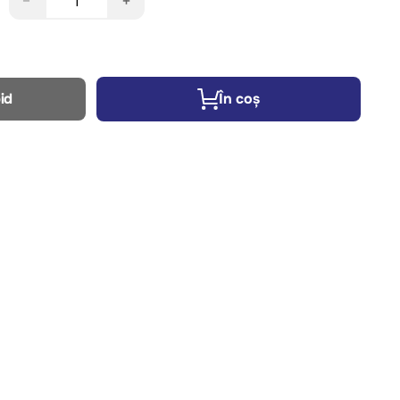
−
+
id
În coș