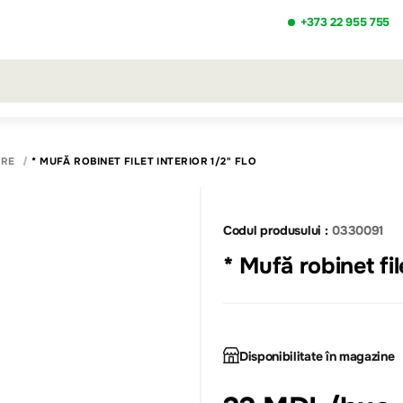
+373 22 955 755
ezultatele căutării [0 de produse]
ARE
* MUFĂ ROBINET FILET INTERIOR 1/2" FLO
Codul produsului :
0330091
* Mufă robinet fil
Disponibilitate în magazine