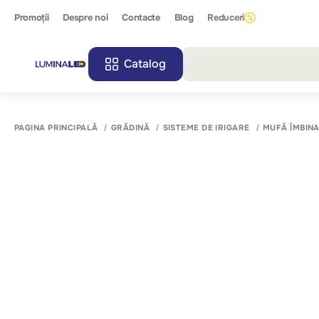
Promoții
Despre noi
Contacte
Blog
Reduceri
Catalog
Toate r
PAGINA PRINCIPALĂ
GRĂDINĂ
SISTEME DE IRIGARE
MUFĂ ÎMBIN