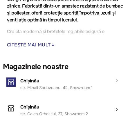
zilnice. Fabricată dintr-un amestec rezistent de bumbac
și poliester, oferă protecție sporită împotriva uzurii și
ventilație optimă în timpul lucrului.
Croiala modernă și bretelele reglabile asigură o
potrivire confortabilă și libertate totală de mișcare.
CITEȘTE MAI MULT
Zonele întărite la genunchi cresc rezistența
materialului, iar buzunarele multiple sunt perfecte
pentru depozitarea uneltelor și accesoriilor.
Magazinele noastre
Ideală pentru constructori, electricieni, mecanici,
instalatori și muncitori industriali.
Chișinău
str. Mihail Sadoveanu, 42, Showroom 1
Avantaje principale:
Material durabil: bumbac + poliester;
Chișinău
Zone întărite la genunchi;
str. Calea Orheiului, 37, Showroom 2
Bretele reglabile pentru o potrivire perfectă;
Buzunare spațioase și funcționale;
Culoare: gri închis/negru;