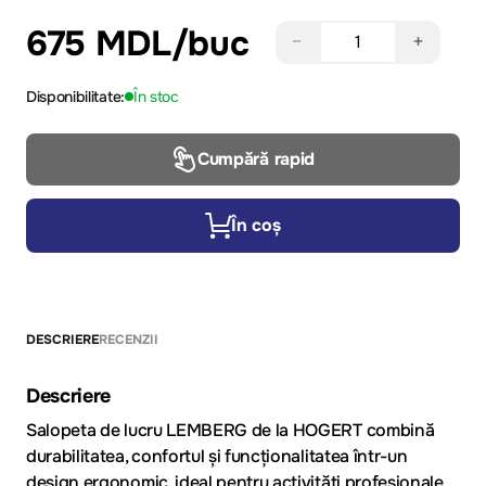
675 MDL
/buc
−
+
Disponibilitate:
În stoc
Cumpără rapid
În coș
DESCRIERE
RECENZII
Descriere
Salopeta de lucru LEMBERG de la HOGERT combină
durabilitatea, confortul și funcționalitatea într-un
design ergonomic, ideal pentru activități profesionale