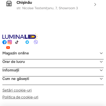
Chișinău
Mărime: M (50) — potrivită pentru conformație
str. Nicolae Testemițanu, 7, Showroom 3
medie;
Ușor de întreținut și lavabilă la mașină.
Magazin online
Orar de lucru
Informații
Cum ne găsești
Setări cookie-uri
Politica de cookie-uri