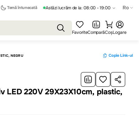
Ro
Temă întunecată
Astăzi lucrăm de la: 08:00 - 19:00
Favorite
Compară
Coș
Logare
Copie Link-ul
STIC, NEGRU
stic,