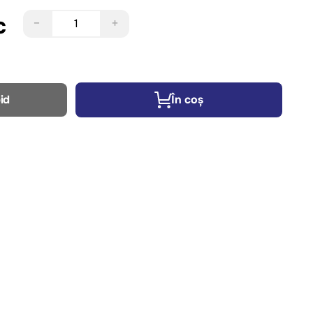
c
−
+
id
În coș