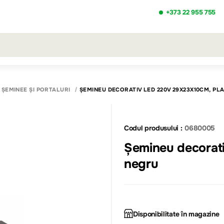
+373 22 955 755
ezultatele căutării [0 de produse]
ȘEMINEE ȘI PORTALURI
ȘEMINEU DECORATIV LED 220V 29Х23Х10CM, PLA
Codul produsului :
0680005
Șemineu decorativ LED 220V 29Х23Х10cm, pla
negru
Disponibilitate în magazine