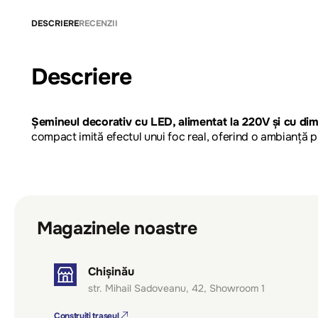
DESCRIERE
RECENZII
Descriere
Șemineul decorativ cu LED, alimentat la 220V și cu di
compact imită efectul unui foc real, oferind o ambianță p
Magazinele noastre
Chișinău
str. Mihail Sadoveanu, 42, Showroom 1
Construiți traseul