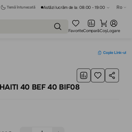
Ro
Temă întunecată
Astăzi lucrăm de la: 08:00 - 19:00
Favorite
Compară
Coș
Logare
Copie Link-ul
Șemineu electric HAITI 40 BEF 40 BIF08