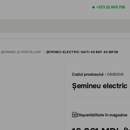
+373 22 955 755
ezultatele căutării [0 de produse]
ȘEMINEE ȘI PORTALURI
ȘEMINEU ELECTRIC HAITI 40 BEF 40 BIF08
Codul produsului :
0680041
Disponibilitate în magazine