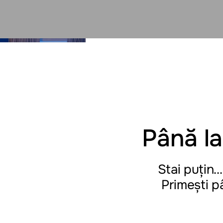
Până l
Stai puțin…
Primești p