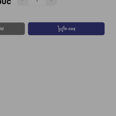
buc
−
+
id
În coș