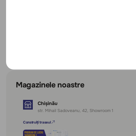
Magazinele noastre
Chișinău
str. Mihail Sadoveanu, 42, Showroom 1
Construiți traseul