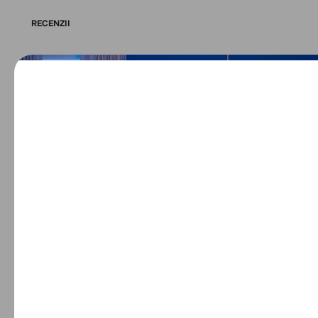
RECENZII
Recenziile produsului
Scrie o recenzie