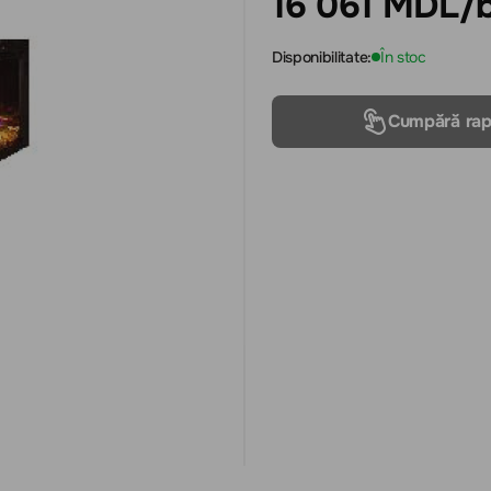
16 061 MDL
/
Disponibilitate:
În stoc
Cumpără rap