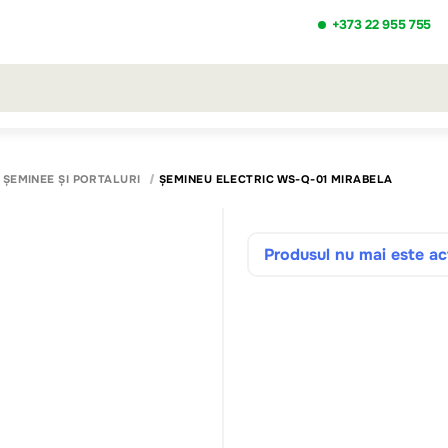
+373 22 955 755
ezultatele căutării [0 de produse]
ȘEMINEE ȘI PORTALURI
ȘEMINEU ELECTRIC WS-Q-01 MIRABELA
Produsul nu mai este act