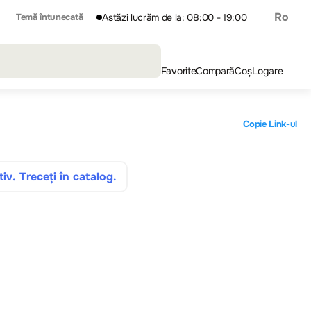
Ro
Temă întunecată
Astăzi lucrăm de la: 08:00 - 19:00
Favorite
Compară
Coș
Logare
Copie Link-ul
iv. Treceți în catalog.