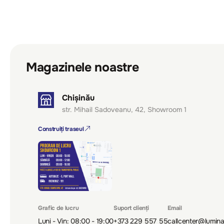
Magazinele noastre
Chișinău
str. Mihail Sadoveanu, 42, Showroom 1
Construiți traseul
Grafic de lucru
Suport clienți
Email
Luni - Vin: 08:00 - 19:00
+373 229 557 55
callcenter@lumin