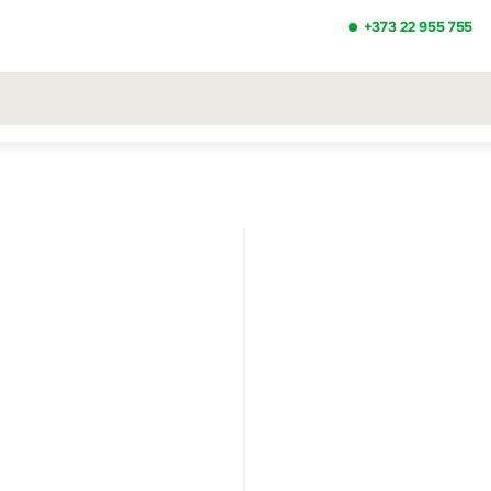
+373 22 955 755
ezultatele căutării [0 de produse]