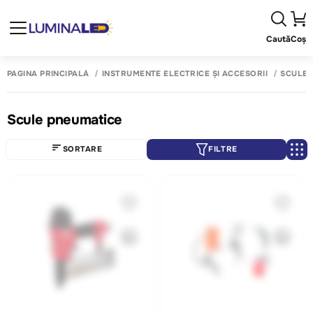
Caută
Coș
PAGINA PRINCIPALĂ
INSTRUMENTE ELECTRICE ȘI ACCESORII
SCULE 
Scule pneumatice
SORTARE
FILTRE