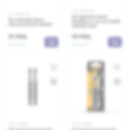
Cod: 0380039
Cod: 0380038
Set elemente fixare
Set elemente fixare
10x80B p/u vas de toaletă
chiuvetă 12x100 043001
043002 Lider
31 MDL
19 MDL
În stoc:
6
În stoc:
11
Cod: 0381087
Cod: 0381086
Set capete de înșurubat
Set capete de înșurubat