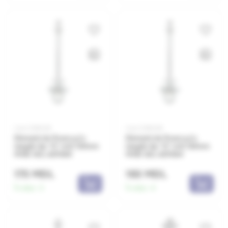
Cod: 0381439
Cod: 0381438
Element de fixare p/u
Element de fixare p/u
leagăn tip "D" m12 130mm
leagăn tip "D" m12 120mm
MHD 130, 427085
MHD 120, 427084
173 MDL
193 MDL
În stoc:
3
În stoc:
4