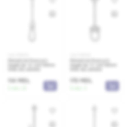
Cod: 0381434
Cod: 0381436
Element de fixare p/u
Element de fixare p/u
leagăn tip "A" m12 130mm
leagăn tip "C" m12 120mm
MHA 130, 427050
MHC 120, 427053
114 MDL
173 MDL
În stoc:
25
În stoc:
5