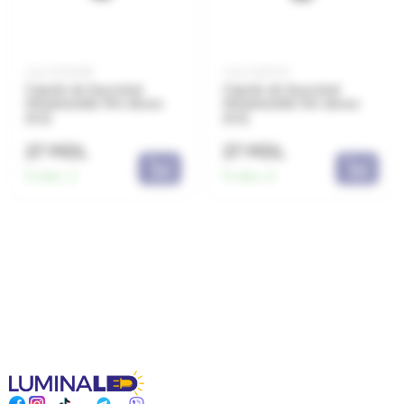
Cod: 0220269
Cod: 0220273
Capete de înșurubat
Capete de înșurubat
MILWAUKEE PH1 25mm
MILWAUKEE PZ1 25mm
(P.2)
(P.2)
27 MDL
27 MDL
În stoc:
2
În stoc:
6