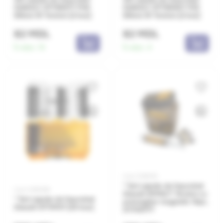
DeWALT DT70567T PH2
DeWALT DT70566T PZ2
89mm IR Torsion (2 buc)
89mm IR Torsion (2 buc)
82 MDL
82 MDL
În stoc:
15
În stoc:
4
Cod: 0381091
* Set capete de înșurubat
Cod: 0381089
Dewalt IMPACT Torsion cu
* Set capete de înșurubat
prelungitor magnetic 16pc.
Dewalt DT70707 (25 buc)
DT70577T