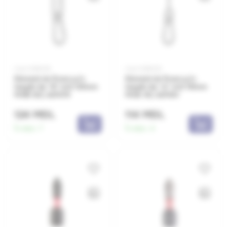
Cod: 0381435
Cod: 0381433
Element de fixare p/u
Element de fixare p/u
leagăn tip "B" m12 130mm
leagăn tip "A" m12 110mm
MHB 130, 427075
MHA 110, 427051
124 MDL
114 MDL
În stoc:
7
În stoc:
4