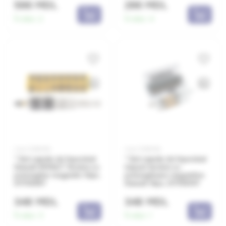
586 MDL
286 MDL
În stoc:
2
În stoc:
4
Cod: 0381090
Cod: 0381092
* Set capete de înșurubat
* Set capete de înșurubat
Dewalt IMPACT Torsion cu
impact torsion cu
prelungitor magnetic 10pc.
prelungitoare magnetice
DT70518T
Dewalt 14pc. DT70574T
348 MDL
348 MDL
În stoc:
3
În stoc:
1