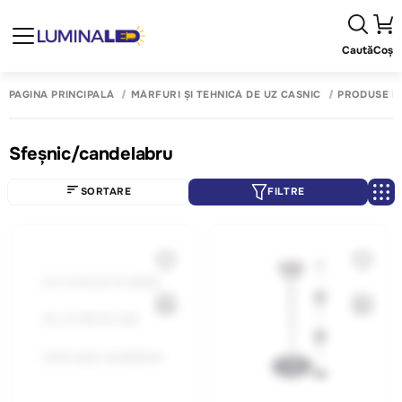
Caută
Coș
PAGINA PRINCIPALĂ
MĂRFURI ȘI TEHNICĂ DE UZ CASNIC
PRODUSE D
Sfeșnic/candelabru
SORTARE
FILTRE