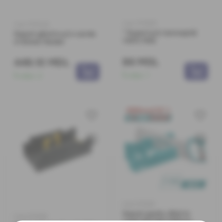
Cod: 0170857
Cod: 0170422
* Suport p/u bormașină
Suport găurire p/u carote
YATO 7414
4-83mm Raider
86 MDL
449.10 MDL
În stoc:
1
În stoc:
2
Cod: 0171291
Suport pentru tăiat la
Cod: 0172182
unghi 80*140*300mm