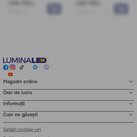
839 MDL
209 MDL
În stoc:
2
În stoc:
4
Magazin online
Orar de lucru
Informații
Cum ne găsești
Setări cookie-uri