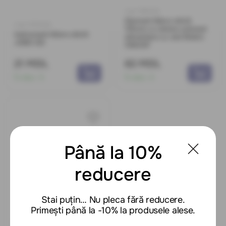
Cod: 1160002
Diamant tăiere sticlă
Cod: 0170400
175mm cu sistem automat
Instrument tăiere sticlă
alimentare cu ulei Wokin
JOBO GD
356307
21 MDL
62 MDL
În stoc:
5
În stoc:
4
Până la 10%
reducere
Stai puțin… Nu pleca fără reducere.
Primești până la -10% la produsele alese.
Cod: 1160001