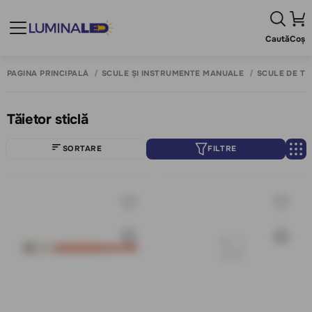
Caută
Coș
PAGINA PRINCIPALĂ
SCULE ȘI INSTRUMENTE MANUALE
SCULE DE TĂI
Tăietor sticlă
SORTARE
FILTRE