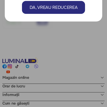
Diamant tăiere sticlă
130mm Wokin 356013
DA, VREAU REDUCEREA
40 MDL
În stoc:
4
Magazin online
Orar de lucru
Informații
Cum ne găsești