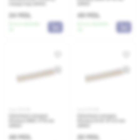
отверстия) ARNO
ARNO
24 MDL
49 MDL
Есть в наличии:
Есть в наличии:
74
112
Код: 0010193
Код: 0010185
Клеммная колодка
Клеммная колодка
(Forbox) B160 5*16 мм
(Forbox) B 25 10*2.5 мм
ARNO
ARNO
46 MDL
20 MDL