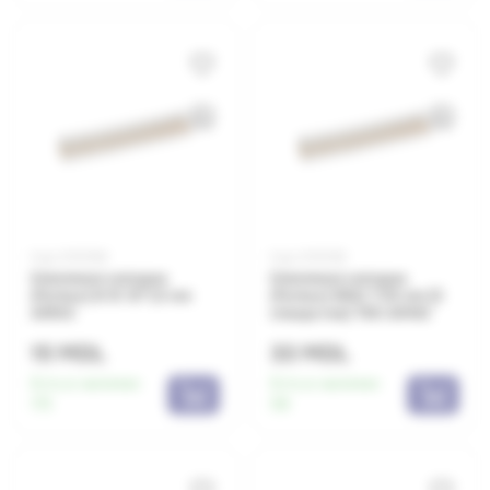
Код: 0010184
Код: 0010192
Клеммная колодка
Клеммная колодка
(Forbox) B 15 10*1,5 мм
(Forbox) B102 1*25 мм (2
ARNO
отверстия) T85 ARNO
15 MDL
33 MDL
Есть в наличии:
Есть в наличии:
173
58