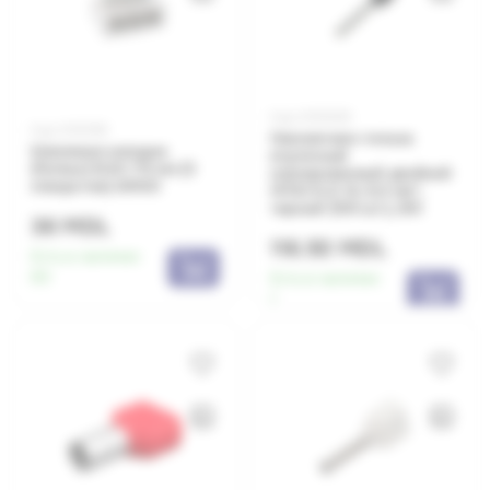
Код: 0010505
Код: 0010190
Наконечник-гильза
Клеммная колодка
втулочный
(Forbox) B 63 1*6 мм (3
изолированный двойной
отверстия) ARNO
НГИ2 6,0-14, 6,0 мм²,
черный (100 шт.), IEK
36 MDL
116.50 MDL
Есть в наличии:
60
Есть в наличии:
1