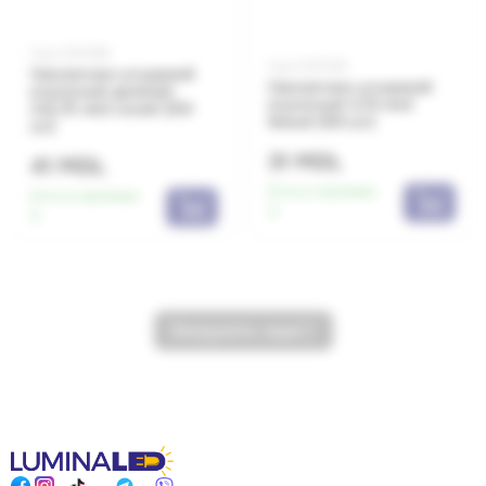
Код: 0010366
Код: 0010350
Наконечник штыревой
Наконечник штыревой
втулочный двойной
втулочный 0,75 мм2
2x0,75 мм2 синий (100
белый (100 шт)
шт)
31 MDL
41 MDL
Есть в наличии:
Есть в наличии:
3
5
Загрузить еще