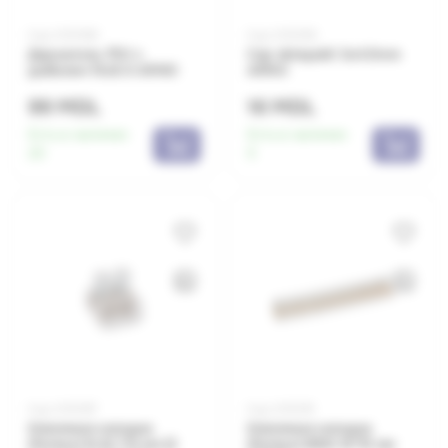
Код: 0010180
Код: 0010183
Держатель FSV с
Cap detașabil 3x4.5mm
дюбелем 15x9.5 ARNO
ARNO
99 MDL
16 MDL
Есть в наличии:
Есть в наличии:
20
5
Код: 0010187
Код: 0010191
Клеммная колодка
Клеммная колодка
(Forbox) B 42 1*6 мм (2
(Forbox) B100 10*10 мм