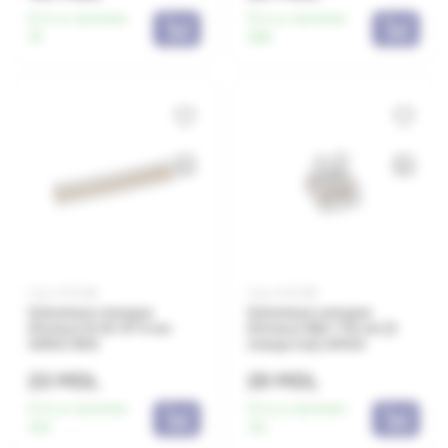
Есть в наличии:
Есть в наличии:
18
286
Код: 0010186
Код: 0010189
Клеммная колодка
Клеммная колодка
(Forbox) B 40 10*4 мм
(Forbox) B62 1*16 мм (2
ARNO B40
отверстия) ARNO
23 MDL
29 MDL
Есть в наличии:
Есть в наличии:
322
122