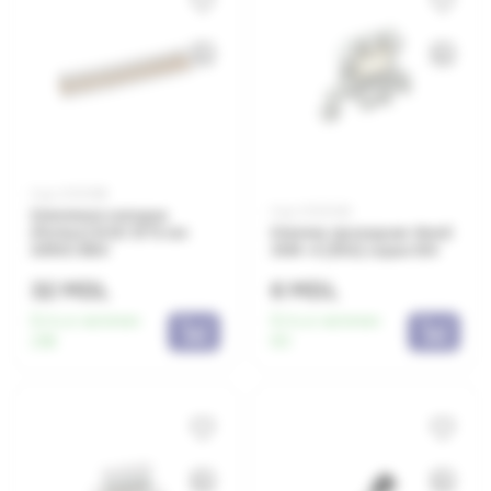
Код: 0010188
Код: 0010092
Клеммная колодка
(Forbox) B 60 10*6 мм
Клемма проходная 4мм2
ARNO B60
ЗНИ-4 (35А) серая IEK
32 MDL
6 MDL
Есть в наличии:
Есть в наличии:
236
60