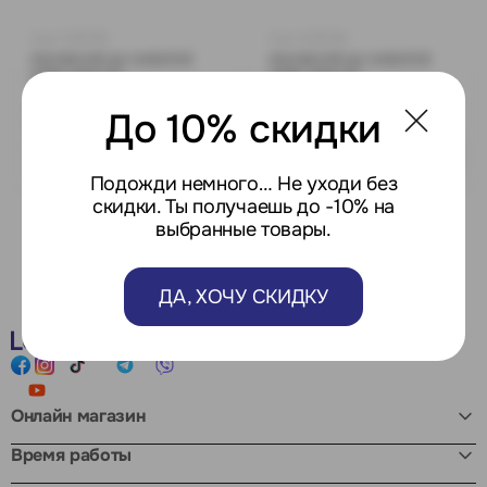
Код: 0250155
Код: 0250156
Aerotermă pe motorină
Aerotermă pe motorină
AGM ADH 20
AGM ADH 37
8 480 MDL
9 890 MDL
До 10% скидки
Есть в наличии:
Есть в наличии:
2
2
Подожди немного… Не уходи без
скидки. Ты получаешь до -10% на
выбранные товары.
ДА, ХОЧУ СКИДКУ
Онлайн магазин
Время работы